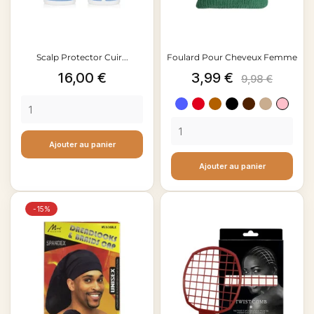
Scalp Protector Cuir...
Foulard Pour Cheveux Femme
Prix
Prix
Prix
16,00 €
3,99 €
9,98 €
de
Bleu
Rouge
Marron
Noir
Marron
Beige
Rose
base
bordeaux
Bronze
clair
Ajouter au panier
Ajouter au panier
-15%