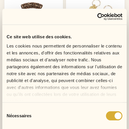
Ce site web utilise des cookies.
Les cookies nous permettent de personnaliser le contenu
et les annonces, d'offrir des fonctionnalités relatives aux
médias sociaux et d'analyser notre trafic. Nous
Tubes Dreadlocks Et Tresses
Bijoux De Cheveux - Lot De...
partageons également des informations sur l'utilisation de
Prix
Prix
1,00 €
1,00 €
notre site avec nos partenaires de médias sociaux, de
publicité et d'analyse, qui peuvent combiner celles-ci
avec d'autres informations que vous leur avez fournies
ou qu'ils ont collectées lors de votre utilisation de leurs
Ajouter au panier
Ajouter au panier
services.
Sélection
Nécessaires
du
-25%
consentement