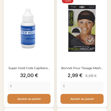
-50%
Super Hold Colle Capillaire...
Bonnet Pour Tissage Mesh...
Prix
Prix
Prix
32,00 €
2,99 €
5,98 €
de
base
Ajouter au panier
Ajouter au panier