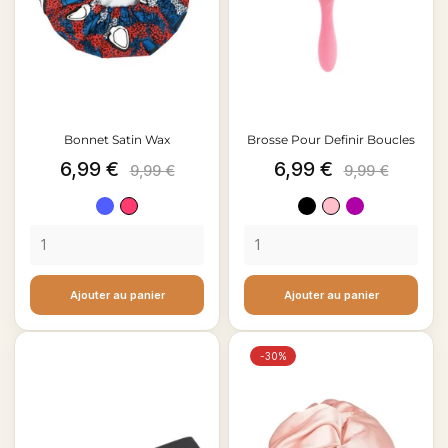
Bonnet Satin Wax
Brosse Pour Definir Boucles
Prix
Prix
Prix
Prix
6,99 €
6,99 €
9,99 €
9,99 €
de
de
Bleu
Fuchsia
Noir
Rose
Violet
base
base
clair
Ajouter au panier
Ajouter au panier
-30%