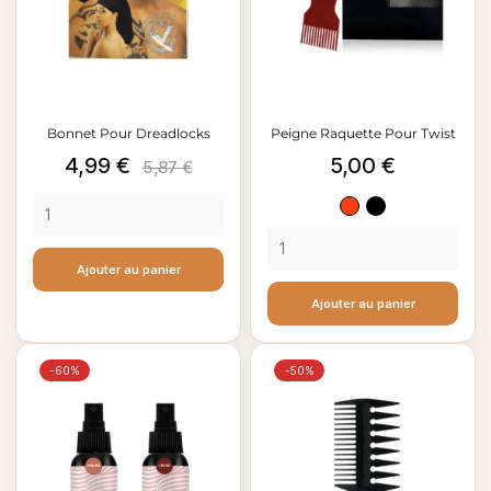
Bonnet Pour Dreadlocks
Peigne Raquette Pour Twist
Prix
Prix
Prix
4,99 €
5,00 €
5,87 €
de
Rouge
Noir
base
vif
Ajouter au panier
Ajouter au panier
-60%
-50%