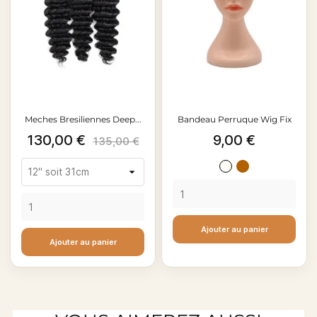
Meches Bresiliennes Deep...
Bandeau Perruque Wig Fix
Prix
Prix
Prix
130,00 €
9,00 €
135,00 €
de
Blanc
Marron
base
Ajouter au panier
Ajouter au panier