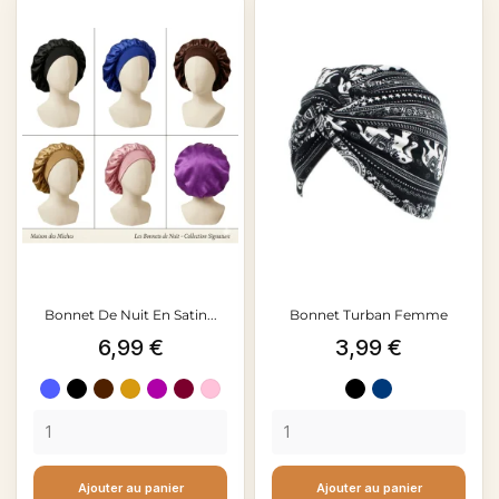
Bonnet De Nuit En Satin...
Bonnet Turban Femme
Prix
Prix
6,99 €
3,99 €
Bleu
Noir
Marron
Doré
Violet
Rouge
Rose
Noir
Bleu
Bronze
bordeau
foncé
Ajouter au panier
Ajouter au panier