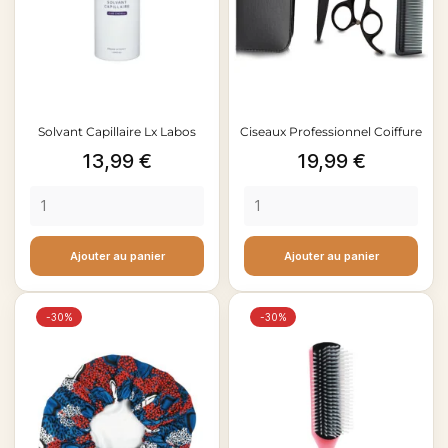
Solvant Capillaire Lx Labos
Ciseaux Professionnel Coiffure
Prix
Prix
13,99 €
19,99 €
Ajouter au panier
Ajouter au panier
-30%
-30%