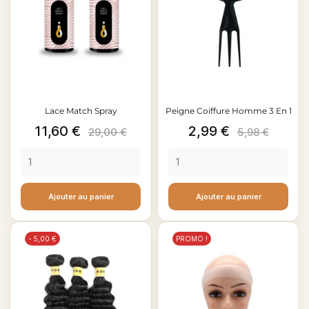
Lace Match Spray
Peigne Coiffure Homme 3 En 1
Prix
Prix
Prix
Prix
11,60 €
2,99 €
29,00 €
5,98 €
de
de
base
base
Ajouter au panier
Ajouter au panier
- 5,00 €
PROMO !