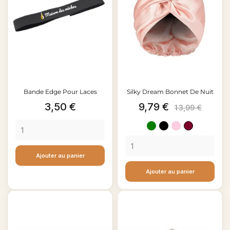
Bande Edge Pour Laces
Silky Dream Bonnet De Nuit
Prix
Prix
Prix
3,50 €
9,79 €
13,99 €
de
Vert
Noir
Pink
Rouge
base
bordeau
Ajouter au panier
Ajouter au panier