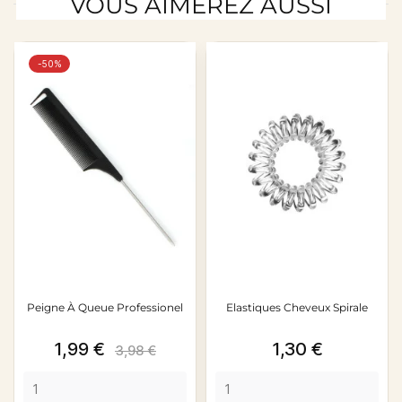
VOUS AIMEREZ AUSSI
-50%
Peigne À Queue Professionel
Elastiques Cheveux Spirale
Prix
Prix
Prix
1,99 €
1,30 €
3,98 €
de
base