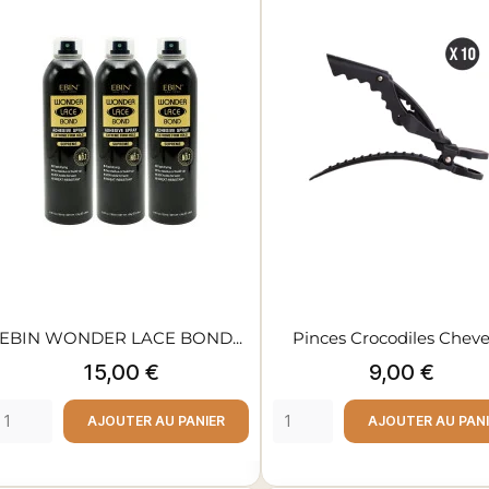
EBIN WONDER LACE BOND...
Pinces Crocodiles Chev
Prix
Prix
15,00 €
9,00 €
AJOUTER AU PANIER
AJOUTER AU PAN