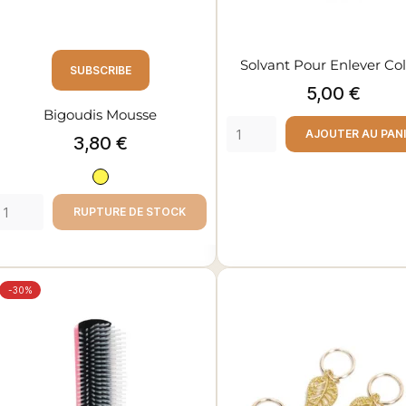
Solvant Pour Enlever Coll
SUBSCRIBE
Prix
5,00 €
Bigoudis Mousse
AJOUTER AU PAN
Prix
3,80 €
Jaune
RUPTURE DE STOCK
-30%