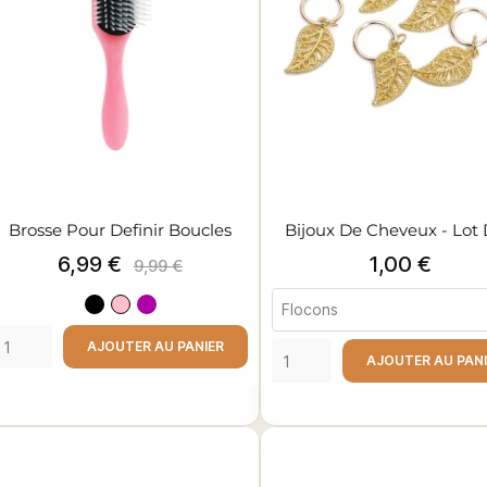
Brosse Pour Definir Boucles
Bijoux De Cheveux - Lot D
Prix
Prix
Prix
6,99 €
1,00 €
9,99 €
de
Noir
Rose
Violet
base
clair
AJOUTER AU PANIER
AJOUTER AU PAN