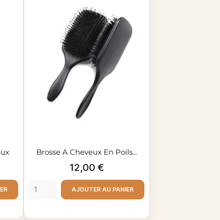
eux
Brosse A Cheveux En Poils...
Prix
12,00 €
IER
AJOUTER AU PANIER