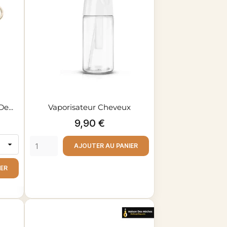
e...
Vaporisateur Cheveux
Prix
9,90 €
AJOUTER AU PANIER
IER