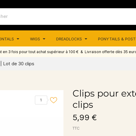
RONTALS
WIGS
DREADLOCKS
PONYTAILS & POS
 en 3 fois pour tout achat supérieur à 100 € & Livraison offerte dès 35 eur
| Lot de 30 clips
Clips pour ext
1
clips
5,99 €
TTC