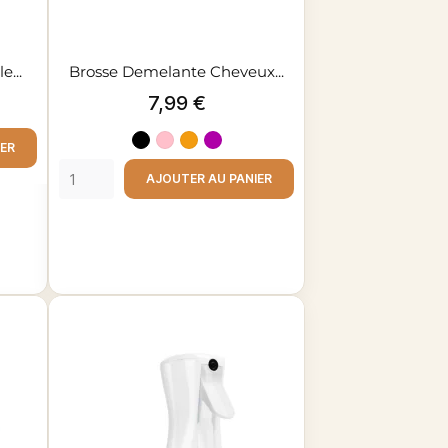
e...
Brosse Demelante Cheveux...
Prix
7,99 €
Noir
Rose
Orange
Violet
IER
clair
AJOUTER AU PANIER