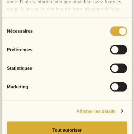
NOS TISSAGES
avec d'autres informations que vous leur avez fournies
ou qu'ils ont collectées lors de votre utilisation de leurs
services.
Sélection
Nécessaires
du
consentement
Préférences
Statistiques
Marketing
Tissage Brésilien Lisse...
Tissage Brésilien Ondulé...
Prix
Prix
35,00 €
39,00 €
Afficher les détails
Tout autoriser