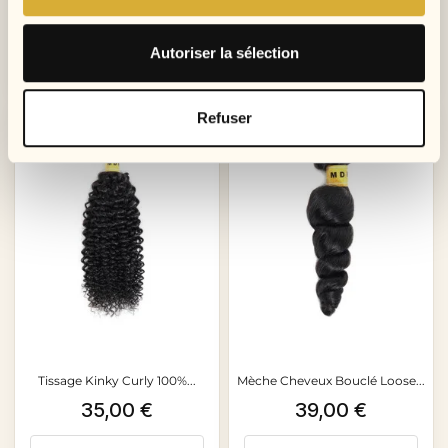
Autoriser la sélection
Ajouter au panier
Ajouter au panier
Refuser
Tissage Kinky Curly 100%...
Mèche Cheveux Bouclé Loose...
Prix
Prix
35,00 €
39,00 €