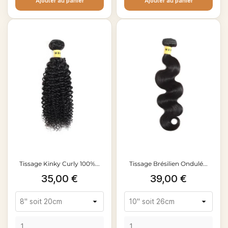
Ajouter au panier
Ajouter au panier
Tissage Kinky Curly 100%...
Tissage Brésilien Ondulé...
Prix
Prix
35,00 €
39,00 €