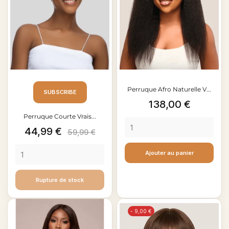
Perruque Afro Naturelle V...
SUBSCRIBE
Prix
138,00 €
Perruque Courte Vrais...
Prix
Prix
44,99 €
59,99 €
de
Ajouter au panier
base
Rupture de stock
- 9,00 €