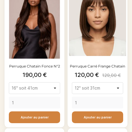
Perruque Chatain Fonce N°2
Perruque Carré Frange Chatain
Prix
Prix
Prix
190,00 €
120,00 €
129,00 €
de
base
Ajouter au panier
Ajouter au panier