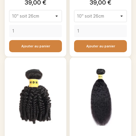
Prix
Prix
39,00 €
39,00 €
Ajouter au panier
Ajouter au panier