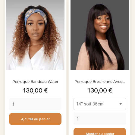
Perruque Bandeau Water
Perruque Bresilienne Avec...
Prix
Prix
130,00 €
130,00 €
Wave...
Ajouter au panier
Ajouter au panier