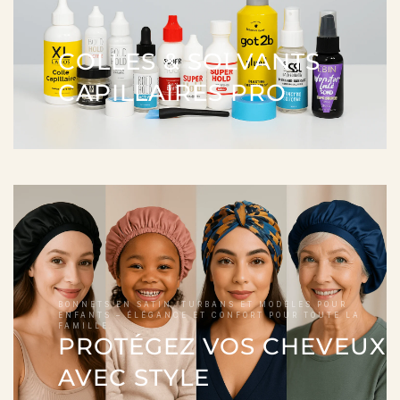
COLLES & SOLVANTS
CAPILLAIRES PRO
BONNETS EN SATIN, TURBANS ET MODÈLES POUR
ENFANTS – ÉLÉGANCE ET CONFORT POUR TOUTE LA
FAMILLE.
PROTÉGEZ VOS CHEVEUX
AVEC STYLE