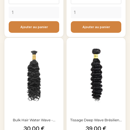
Ajouter au panier
Ajouter au panier
Bulk Hair Water Wave -...
Tissage Deep Wave Brésilien...
Prix
Prix
30,00 €
39,00 €