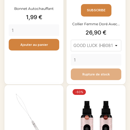
Bonnet Autochauffant
SUBSCRIBE
Prix
1,99 €
Collier Femme Doré Avec...
Prix
26,90 €
Ajouter au panier
Rupture de stock
-60%