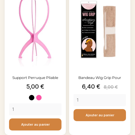
Support Perruque Pliable
Bandeau Wig Grip Pour
Prix
Prix
Prix
5,00 €
6,40 €
Perruque
8,00 €
de
Noir
Fuschia
base
Ajouter au panier
Ajouter au panier