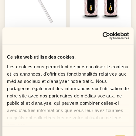
Aiguille À Anneau Microring
Lace Match Spray
Prix
Prix
Prix
6,00 €
11,60 €
29,00 €
Ce site web utilise des cookies.
de
base
Les cookies nous permettent de personnaliser le contenu
et les annonces, d'offrir des fonctionnalités relatives aux
Ajouter au panier
Ajouter au panier
médias sociaux et d'analyser notre trafic. Nous
partageons également des informations sur l'utilisation de
notre site avec nos partenaires de médias sociaux, de
RUPTURE DE STOCK
publicité et d'analyse, qui peuvent combiner celles-ci
avec d'autres informations que vous leur avez fournies
ou qu'ils ont collectées lors de votre utilisation de leurs
services.
Sélection