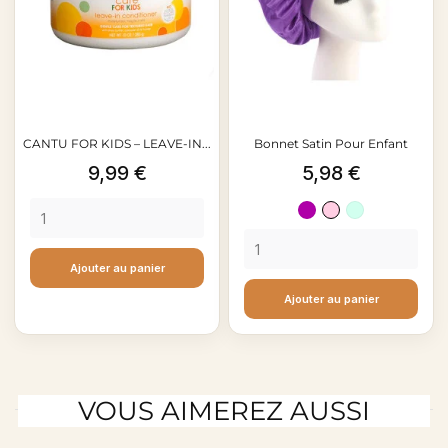
CANTU FOR KIDS – LEAVE-IN...
Bonnet Satin Pour Enfant
Prix
Prix
9,99 €
5,98 €
Violet
Pink
FLUO
BLUE
Ajouter au panier
Ajouter au panier
VOUS AIMEREZ AUSSI