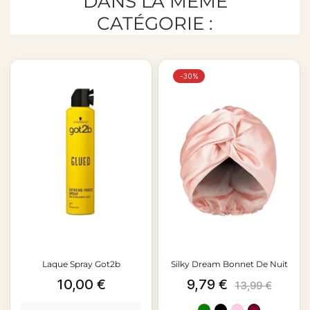
DANS LA MÊME
CATÉGORIE :
-30%
Laque Spray Got2b
Silky Dream Bonnet De Nuit
Prix
Prix
Prix
10,00 €
9,79 €
Schwarzkopf
13,99 €
de