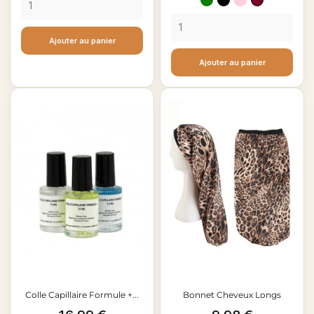
Vert
Noir
Pink
Rouge
base
bordeau
Ajouter au panier
Ajouter au panier
Colle Capillaire Formule +...
Bonnet Cheveux Longs