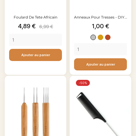
Foulard De Tete Africain
Anneaux Pour Tresses - DIY...
Prix
Prix
Prix
4,89 €
1,00 €
6,99 €
de
Argent
Doré
Cuivre
base
Ajouter au panier
Ajouter au panier
-50%