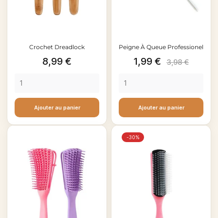
Crochet Dreadlock
Peigne À Queue Professionel
Prix
Prix
Prix
8,99 €
1,99 €
3,98 €
de
base
Ajouter au panier
Ajouter au panier
-30%