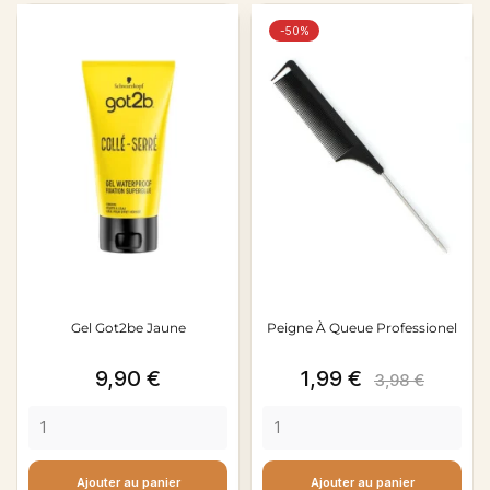
-50%
Gel Got2be Jaune
Peigne À Queue Professionel
Prix
Prix
Prix
9,90 €
1,99 €
3,98 €
de
base
Ajouter au panier
Ajouter au panier