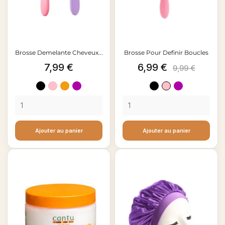
Brosse Demelante Cheveux...
Brosse Pour Definir Boucles
Prix
Prix
Prix
7,99 €
6,99 €
9,99 €
de
Noir
Rose
Orange
Violet
Noir
Rose
Violet
base
clair
clair
Ajouter au panier
Ajouter au panier