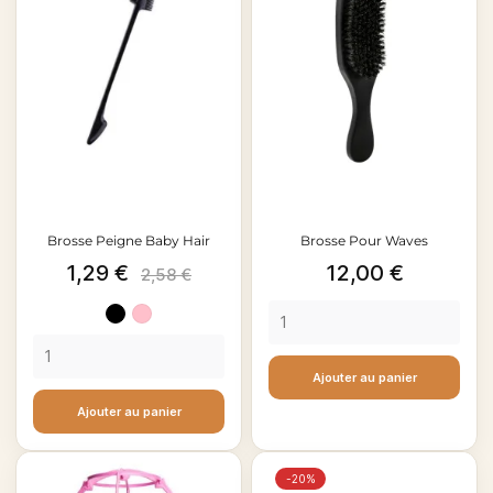
Brosse Peigne Baby Hair
Brosse Pour Waves
Prix
Prix
Prix
1,29 €
12,00 €
2,58 €
de
Noir
Rose
base
clair
Ajouter au panier
Ajouter au panier
-20%