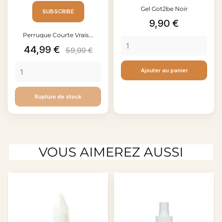
Gel Got2be Noir
SUBSCRIBE
Prix
9,90 €
Perruque Courte Vrais...
Prix
Prix
44,99 €
59,99 €
de
Ajouter au panier
base
Rupture de stock
VOUS AIMEREZ AUSSI