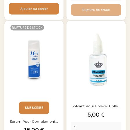
Ajouter au panier
Rupture de stock
RUPTURE DE STOCK
Solvant Pour Enlever Colle...
SUBSCRIBE
Prix
5,00 €
Serum Pour Complement...
Prix
15,00 €