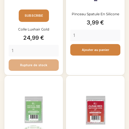
Pinceau Spatule En Silicone
SUBSCRIBE
Prix
3,99 €
Colle Luxhair Gold
Prix
24,99 €
Ajouter au panier
Rupture de stock