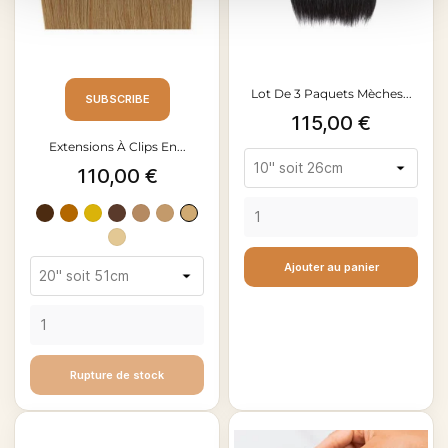
Lot De 3 Paquets Mèches...
SUBSCRIBE
Prix
115,00 €
Extensions À Clips En...
Prix
110,00 €
Brun
Blond
Blond
Châtain
Châtain
Blond
Blond
Blond
moyen
cuivré
miel
foncé
doré
foncé
doré
clair
Ajouter au panier
#4
#30
#27
#2
#6
#8
#10
#22
Rupture de stock