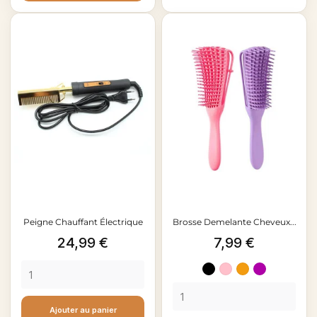
Peigne Chauffant Électrique
Brosse Demelante Cheveux...
Prix
Prix
24,99 €
7,99 €
Noir
Rose
Orange
Violet
clair
Ajouter au panier