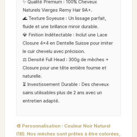
✨
Qualité Premium
: 100% Cheveux
Naturels
Vierges Remy Hair 9A+
.
🌊
Texture Soyeuse
: Un lissage parfait,
fluide et une brillance miroir durable.
💎
Finition Indétectable
: Inclut une
Lace
Closure 4x4 en Dentelle Suisse
pour imiter
le cuir chevelu avec précision.
⚖️
Densité Full Head
: 300g de mèches +
Closure pour une tête entière fournie et
naturelle.
⏳
Investissement Durable
: Des cheveux
sains utilisables plus de
2 ans
avec un
entretien adapté.
🎨 Personnalisation : Couleur Noir Naturel
(1B). Nos mèches sont prêtes à être colorées,