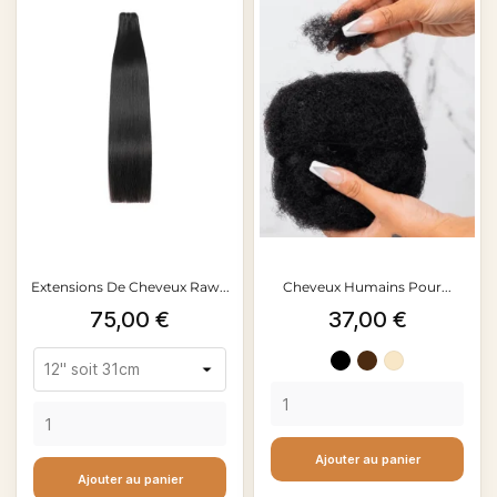
Extensions De Cheveux Raw...
Cheveux Humains Pour...
Prix
Prix
75,00 €
37,00 €
Noir
Brun
#613
moyen
#4
Ajouter au panier
Ajouter au panier