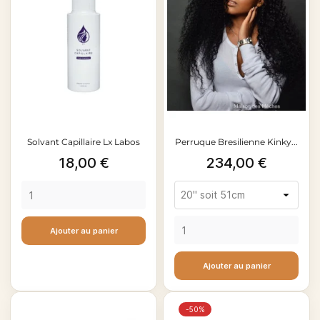
Solvant Capillaire Lx Labos
Perruque Bresilienne Kinky...
Prix
Prix
18,00 €
234,00 €
Ajouter au panier
Ajouter au panier
-50%