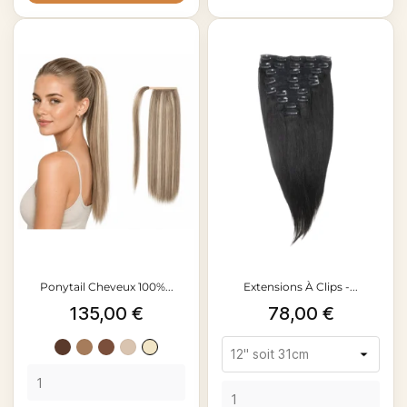
Ponytail Cheveux 100%...
Extensions À Clips -...
Prix
Prix
135,00 €
78,00 €
Châtain
Châtain
Brun
P18-
P18-
foncé
clair
moyen
60
613
#2