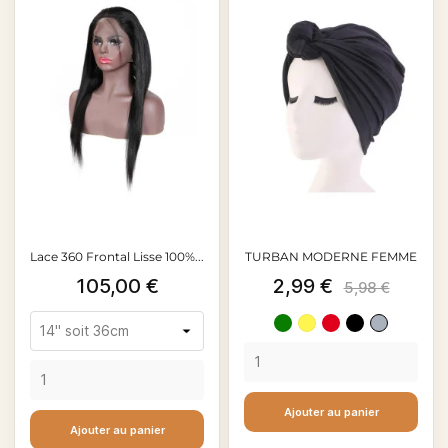
Lace 360 Frontal Lisse 100%...
TURBAN MODERNE FEMME
Prix
Prix
Prix
105,00 €
2,99 €
5,98 €
de
Vert
Jaune
Rouge
Noir
Gris
base
bordeaux
Ajouter au panier
Ajouter au panier