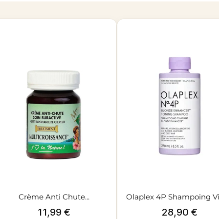
Crème Anti Chute...
Olaplex 4P Shampoing Vi
Prix
Prix
11,99 €
28,90 €