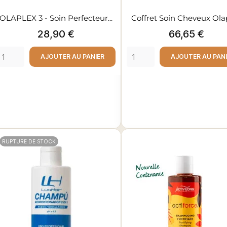
OLAPLEX 3 - Soin Perfecteur...
Coffret Soin Cheveux Ola
Prix
Prix
28,90 €
66,65 €
AJOUTER AU PANIER
AJOUTER AU PAN
RUPTURE DE STOCK