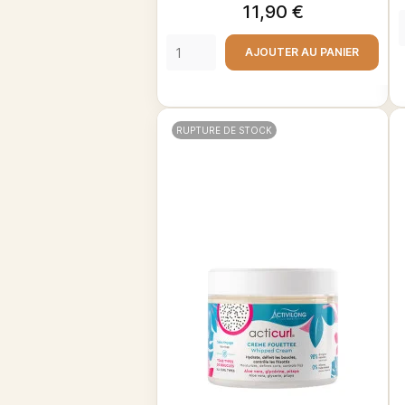
Prix
11,90 €
AJOUTER AU PANIER
RUPTURE DE STOCK