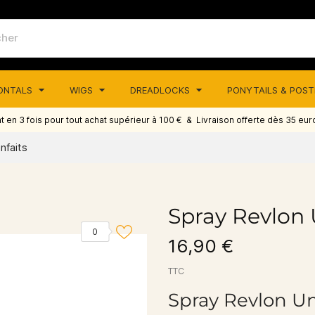
RONTALS
WIGS
DREADLOCKS
PONYTAILS & POS
 en 3 fois pour tout achat supérieur à 100 € & Livraison offerte dès 35 eur
nfaits
Spray Revlon 
0
16,90 €
TTC
Spray Revlon Un