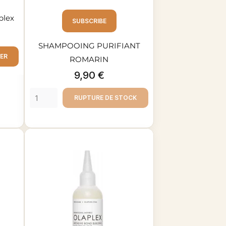
plex
SUBSCRIBE
SHAMPOOING PURIFIANT
IER
ROMARIN
Prix
9,90 €
RUPTURE DE STOCK