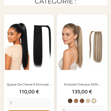
CATÉGORIE :
Queue De Cheval À Enrouler...
Ponytail Cheveux 100%...
Prix
Prix
110,00 €
135,00 €
Châtain
Châtain
Brun
P18-
P18-
foncé
clair
moyen
60
613