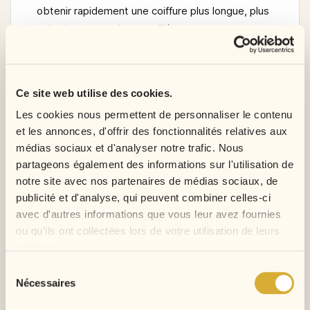
obtenir rapidement une coiffure plus longue, plus
volumineuse et plus travaillée, sans passer par
une pose complexe. Sa texture
Water Wave
apporte de jolies ondulations souples, avec un
effet naturel et élégant.
Ce site web utilise des cookies.
Grâce à ses
peignes intégrés
et à son
cordon
Les cookies nous permettent de personnaliser le contenu
ajustable
, ce postiche se fixe facilement autour
et les annonces, d'offrir des fonctionnalités relatives aux
de votre propre queue de cheval. Il permet de
médias sociaux et d'analyser notre trafic. Nous
partageons également des informations sur l'utilisation de
créer un look soigné en quelques minutes, sans
notre site avec nos partenaires de médias sociaux, de
colle, sans lace et sans risque d’abîmer vos
publicité et d'analyse, qui peuvent combiner celles-ci
cheveux avec une installation trop lourde.
avec d'autres informations que vous leur avez fournies
Pourquoi choisir ce
ou qu'ils ont collectées lors de votre utilisation de leurs
services.
postiche queue de cheval
Sélection
?
Nécessaires
du
consentement