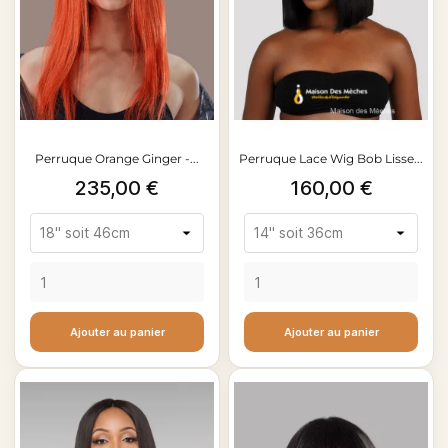
Perruque Orange Ginger -...
Perruque Lace Wig Bob Lisse...
Prix
Prix
235,00 €
160,00 €
Ajouter au panier
Ajouter au panier