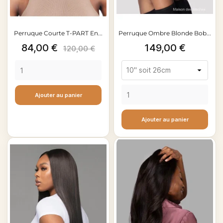
Perruque Courte T-PART En...
Perruque Ombre Blonde Bob...
Prix
Prix
Prix
84,00 €
149,00 €
120,00 €
de
base
Ajouter au panier
Ajouter au panier