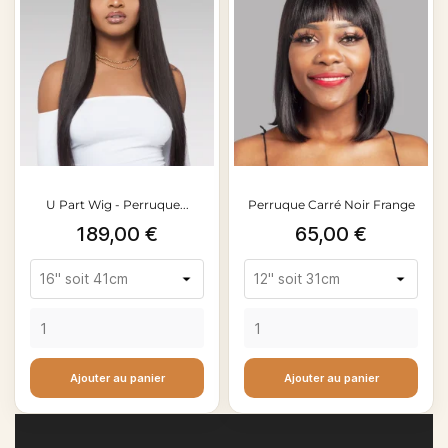
U Part Wig - Perruque...
Perruque Carré Noir Frange
Prix
Prix
189,00 €
65,00 €
Ajouter au panier
Ajouter au panier