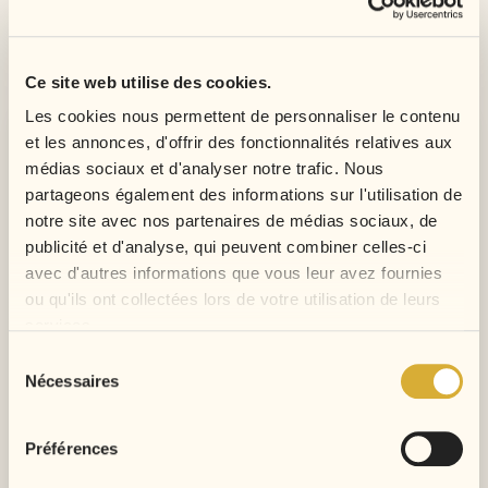
DANS LA MÊME
CATÉGORIE :
Ce site web utilise des cookies.
Les cookies nous permettent de personnaliser le contenu
et les annonces, d'offrir des fonctionnalités relatives aux
médias sociaux et d'analyser notre trafic. Nous
partageons également des informations sur l'utilisation de
notre site avec nos partenaires de médias sociaux, de
publicité et d'analyse, qui peuvent combiner celles-ci
avec d'autres informations que vous leur avez fournies
ou qu'ils ont collectées lors de votre utilisation de leurs
services.
Sélection
Nécessaires
du
consentement
Perruque Courte T-PART En...
Perruque Naturelle Chatain N°4
Prix
Prix
120,00 €
198,00 €
Préférences