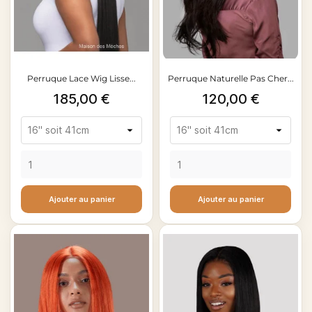
Perruque Lace Wig Lisse...
Perruque Naturelle Pas Cher...
Prix
Prix
185,00 €
120,00 €
Ajouter au panier
Ajouter au panier