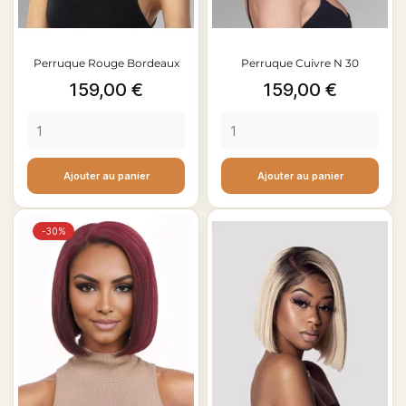
Perruque Rouge Bordeaux
Perruque Cuivre N 30
Prix
Prix
159,00 €
159,00 €
Ajouter au panier
Ajouter au panier
-30%