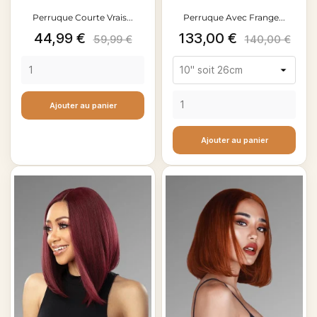
Perruque Courte Vrais...
Perruque Avec Frange...
Prix
Prix
Prix
Prix
44,99 €
133,00 €
59,99 €
140,00 €
de
de
base
base
Ajouter au panier
Ajouter au panier