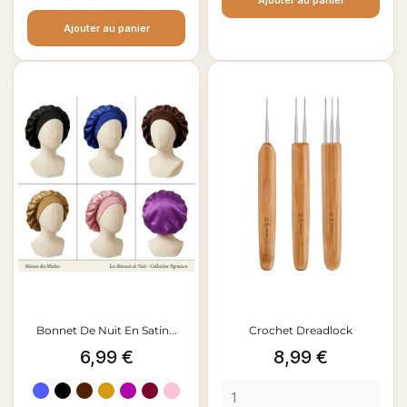
Ajouter au panier
Ajouter au panier
Bonnet De Nuit En Satin...
Crochet Dreadlock
Prix
Prix
6,99 €
8,99 €
Bleu
Noir
Marron
Doré
Violet
Rouge
Rose