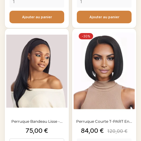
#4
#30
#27
#99J
#27
#99J
Ajouter au panier
Ajouter au panier
-30%
Perruque Bandeau Lisse -...
Perruque Courte T-PART En...
Prix
Prix
Prix
75,00 €
84,00 €
120,00 €
de