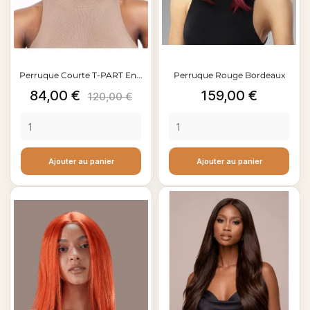
Perruque Courte T-PART En...
Perruque Rouge Bordeaux
Prix
Prix
Prix
84,00 €
159,00 €
120,00 €
de
base
Ajouter au panier
Ajouter au panier