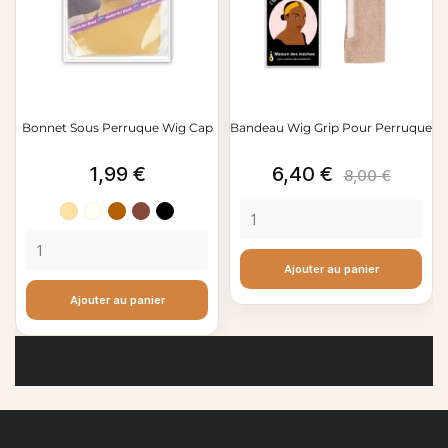
Bonnet Sous Perruque Wig Cap
Bandeau Wig Grip Pour Perruque
Prix
Prix
Prix
1,99 €
6,40 €
8,00 €
de
Naturel
Blanc
Marron
Marron
Noir
base
rouge
Ajouter au panier
Ajouter au panier