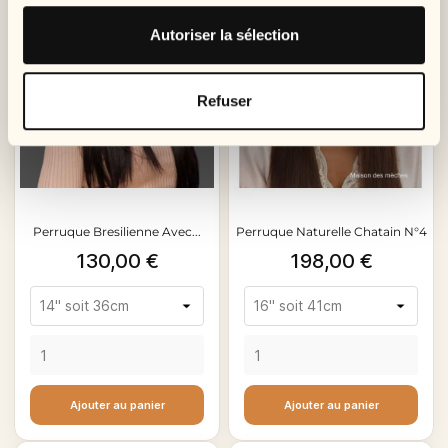
Autoriser la sélection
Refuser
Perruque Bresilienne Avec...
Perruque Naturelle Chatain N°4
Prix
Prix
130,00 €
198,00 €
Ajouter au panier
Ajouter au panier