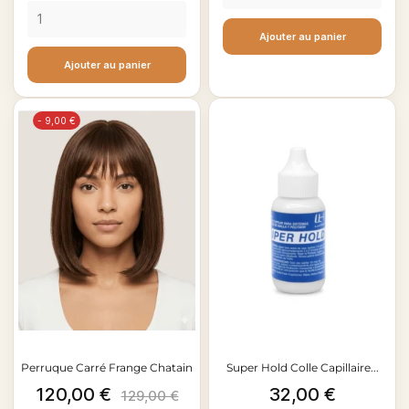
Bronze
bordeau
Ajouter au panier
Ajouter au panier
- 9,00 €
Perruque Carré Frange Chatain
Super Hold Colle Capillaire...
Prix
Prix
Prix
120,00 €
32,00 €
129,00 €