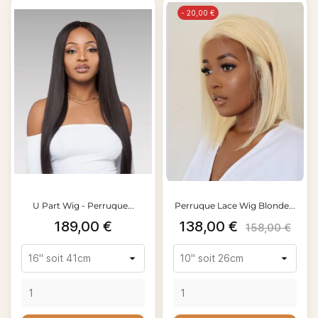
- 20,00 €
U Part Wig - Perruque...
Perruque Lace Wig Blonde...
Prix
Prix
Prix
189,00 €
138,00 €
158,00 €
de
base