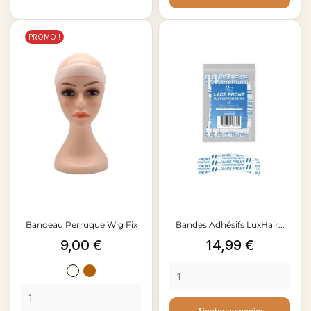
PROMO !
Bandeau Perruque Wig Fix
Bandes Adhésifs LuxHair...
Prix
Prix
9,00 €
14,99 €
Blanc
Marron