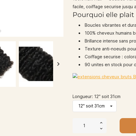
facile, coiffage securise jusqu 
Pourquoi elle plait
Boucles vibrantes et dur
100% cheveux humains br
Brillance intense sans pr
Texture anti-noeuds pour 
Coiffage securise : color
keyboard_arrow_right
90 unites en stock pour
Longueur: 12" soit 31cm