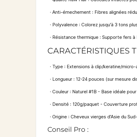
·
Anti-émechement
: Fibres alignées ré
·
Polyvalence
: Colorez jusqu'à 3 tons plu
·
Résistance thermique
: Supporte fers à 
CARACTÉRISTIQUES T
·
Type
: Extensions à clip/keratine/micro
·
Longueur
: 12-24 pouces (sur mesure di
·
Couleur
: Naturel #1B - Base idéale pour
·
Densité
: 120g/paquet - Couverture prof
·
Origine
: Cheveux vierges d'Asie du Sud
Conseil Pro :