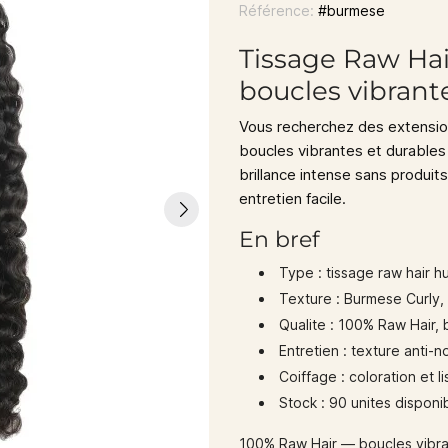
Référence:
#burmese
Tissage Raw Hai
boucles vibrant
Vous recherchez des extensio
boucles vibrantes et durables
brillance intense sans produit
entretien facile.
En bref
Type :
tissage raw hair h
Texture :
Burmese Curly, 
Qualite :
100% Raw Hair, b
Entretien :
texture anti-no
Coiffage :
coloration et l
Stock :
90 unites disponi
100% Raw Hair — boucles vibrant