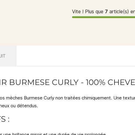
Vite ! Plus que
7
article(s) e
UIT
R BURMESE CURLY - 100% CHEV
 nos mèches Burmese Curly
non traitées chimiquement
. Une textu
ineux ou détendus.
S :
r une brillance miroir et une durée de vie prolongée