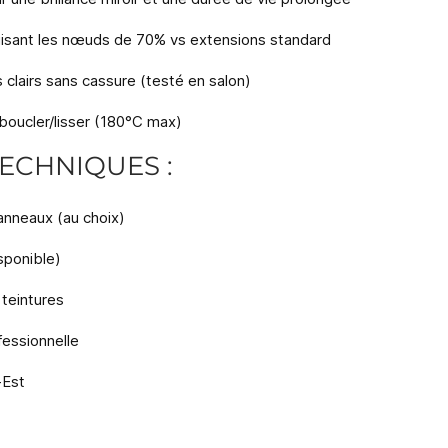
duisant les nœuds de 70% vs extensions standard
s clairs sans cassure (testé en salon)
boucler/lisser (180°C max)
ECHNIQUES :
-anneaux (au choix)
sponible)
 teintures
essionnelle
-Est