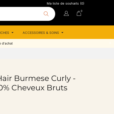
Ma liste de souhaits (
0
)
0
TICHES
ACCESSOIRES & SOINS
o d'achat
air Burmese Curly -
00% Cheveux Bruts