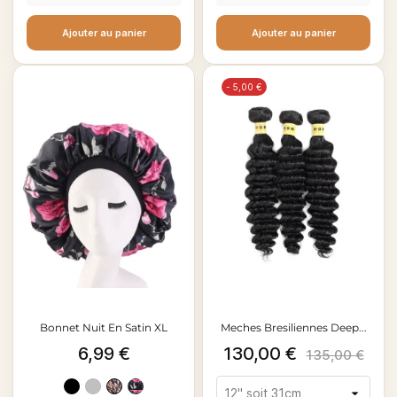
Ajouter au panier
Ajouter au panier
- 5,00 €
Bonnet Nuit En Satin XL
Meches Bresiliennes Deep...
Prix
Prix
Prix
6,99 €
130,00 €
135,00 €
de
Noir
Argent
Léopard
Fleurs