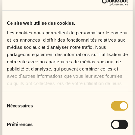
tendance et facile à porter, le Water Wave est un
excellent choix. Plus fluide qu’un deep wave et
plus texturé qu’un loose wave, il apporte un effet
Ce site web utilise des cookies.
wavy chic, léger et moderne, parfait pour des
Les cookies nous permettent de personnaliser le contenu
tresses avec du mouvement.
et les annonces, d'offrir des fonctionnalités relatives aux
médias sociaux et d'analyser notre trafic. Nous
Conseils d’entretien
partageons également des informations sur l'utilisation de
notre site avec nos partenaires de médias sociaux, de
Pour préserver la beauté de vos mèches, lavez
publicité et d'analyse, qui peuvent combiner celles-ci
délicatement avec un shampoing sans sulfate,
avec d'autres informations que vous leur avez fournies
démêlez avec les doigts ou un peigne à dents
ou qu'ils ont collectées lors de votre utilisation de leurs
larges, puis laissez sécher à l’air libre ou à basse
services.
température.
Sélection
Nécessaires
du
consentement
Préférences