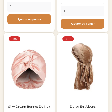
base
Noir
et
Rouge
Ajouter au panier
XL
Ajouter au panier
-30%
-60%
Silky Dream Bonnet De Nuit
Durag En Velours