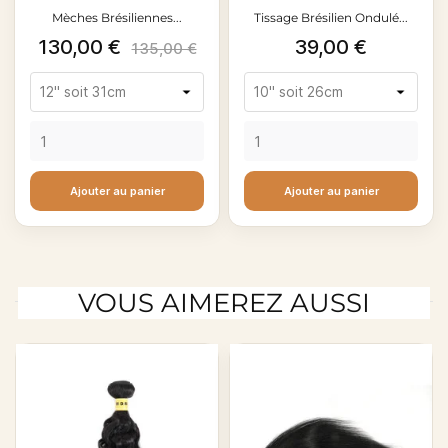
Mèches Brésiliennes...
Tissage Brésilien Ondulé...
Prix
Prix
Prix
130,00 €
39,00 €
135,00 €
de
base
Ajouter au panier
Ajouter au panier
VOUS AIMEREZ AUSSI