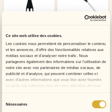
Ce site web utilise des cookies.
Peigne Coiffure Homme 3 En 1
Peigne À Queue Professionel
Les cookies nous permettent de personnaliser le contenu
Prix
Prix
Prix
Prix
2,99 €
1,99 €
5,98 €
3,98 €
et les annonces, d'offrir des fonctionnalités relatives aux
de
de
médias sociaux et d'analyser notre trafic. Nous
base
base
partageons également des informations sur l'utilisation de
notre site avec nos partenaires de médias sociaux, de
Ajouter au panier
Ajouter au panier
publicité et d'analyse, qui peuvent combiner celles-ci
avec d'autres informations que vous leur avez fournies
-30%
-30%
ou qu'ils ont collectées lors de votre utilisation de leurs
services.
Sélection
Nécessaires
du
consentement