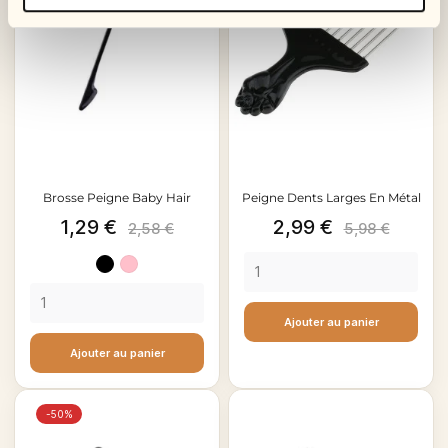
Brosse Peigne Baby Hair
Peigne Dents Larges En Métal
Prix
Prix
Prix
Prix
1,29 €
2,99 €
2,58 €
5,98 €
de
de
Noir
Rose
base
base
clair
Ajouter au panier
Ajouter au panier
-50%