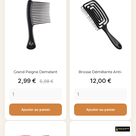
Grand Peigne Demelant
Brosse Démêlante Anti-
Prix
Prix
Prix
2,99 €
12,00 €
Nœuds...
5,98 €
de
base
Ajouter au panier
Ajouter au panier