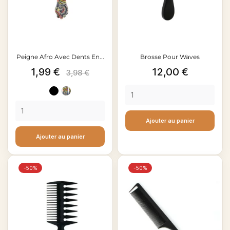
Peigne Afro Avec Dents En...
Brosse Pour Waves
Prix
Prix
Prix
1,99 €
12,00 €
3,98 €
de
Noir
Fantasie
base
Ajouter au panier
Ajouter au panier
-50%
-50%