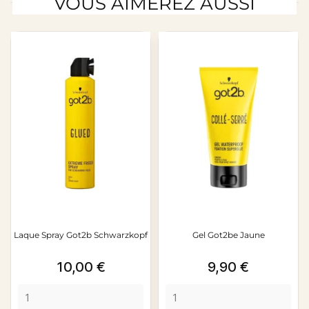
VOUS AIMEREZ AUSSI
Laque Spray Got2b Schwarzkopf
Gel Got2be Jaune
Prix
Prix
10,00 €
9,90 €