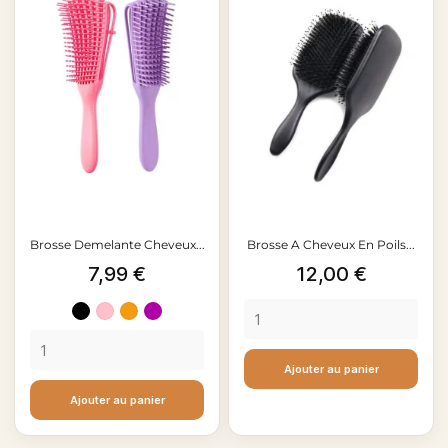
Brosse Demelante Cheveux...
Brosse A Cheveux En Poils...
Prix
Prix
7,99 €
12,00 €
Noir
Rose
Orange
Violet
clair
Ajouter au panier
Ajouter au panier