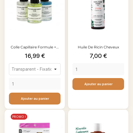
Colle Capillaire Formule +...
Huile De Ricin Cheveux
Prix
Prix
16,99 €
7,00 €
Ajouter au panier
Ajouter au panier
PROMO !