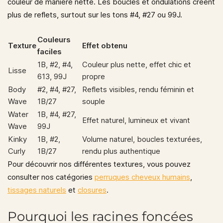
couleur de manière nette. Les boucles et ondulations créent
plus de reflets, surtout sur les tons #4, #27 ou 99J.
Couleurs
Texture
Effet obtenu
faciles
1B, #2, #4,
Couleur plus nette, effet chic et
Lisse
613, 99J
propre
Body
#2, #4, #27,
Reflets visibles, rendu féminin et
Wave
1B/27
souple
Water
1B, #4, #27,
Effet naturel, lumineux et vivant
Wave
99J
Kinky
1B, #2,
Volume naturel, boucles texturées,
Curly
1B/27
rendu plus authentique
Pour découvrir nos différentes textures, vous pouvez
consulter nos catégories
perruques cheveux humains
,
tissages naturels
et
closures
.
Pourquoi les racines foncées