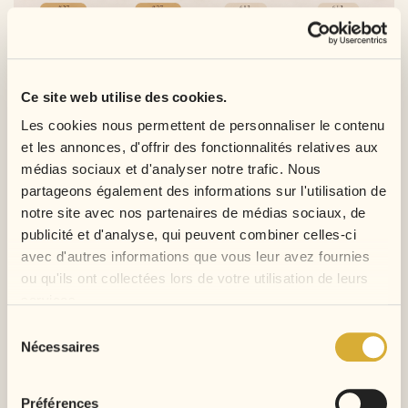
Le blond #27 est souvent plus facile à porter. Le 613 est
plus visible et demande un choix plus précis.
Ce site web utilise des cookies.
Les cookies nous permettent de personnaliser le contenu
Couleur #27 : le blond miel pour
et les annonces, d'offrir des fonctionnalités relatives aux
illuminer sans trop contraster
médias sociaux et d'analyser notre trafic. Nous
partageons également des informations sur l'utilisation de
La couleur
#27
est un blond miel ou blond doré. Elle apporte
notre site avec nos partenaires de médias sociaux, de
de la lumière au visage sans l’effet très clair du 613. Pour une
publicité et d'analyse, qui peuvent combiner celles-ci
première perruque colorée, le #27 est souvent plus facile à
avec d'autres informations que vous leur avez fournies
porter, surtout en ombré avec des racines foncées.
ou qu'ils ont collectées lors de votre utilisation de leurs
services.
Le #27 fonctionne très bien sur les textures body wave,
Sélection
water wave, curly ou kinky curly. Il donne un effet plus
Nécessaires
du
solaire, plus doux et plus lumineux.
consentement
Préférences