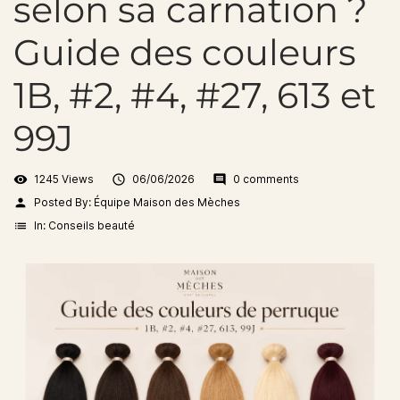
selon sa carnation ?
Guide des couleurs
1B, #2, #4, #27, 613 et
99J
visibility
1245 Views

06/06/2026
comment
0 comments
person
Posted By:
Équipe Maison des Mèches
list
In:
Conseils beauté