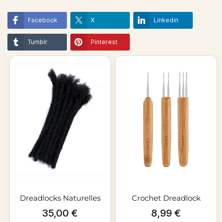
Facebook
X
Linkedin
Tumblr
Pinterest
Dreadlocks Naturelles
Crochet Dreadlock
100%...
Prix
Prix
35,00 €
8,99 €