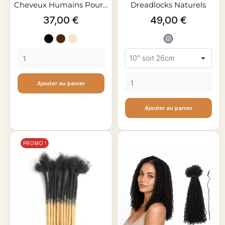
Cheveux Humains Pour...
Dreadlocks Naturels
100%...
Prix
Prix
37,00 €
49,00 €
Noir
Brun
#613
Gris
moyen
#4
Ajouter au panier
Ajouter au panier
PROMO !