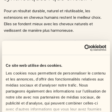
Pour un résultat durable, naturel et réutilisable, les
extensions en
cheveux humains
restent le meilleur choix.
Elles se fondent mieux avec les cheveux naturels et
vieillissent de manière plus harmonieuse.
Type
Avantage
À savoir
d’extension
Dreadlocks
Rendu naturel,
Ce site web utilise des cookies.
Idéal pour une
naturelles en
meilleure
pose longue
Les cookies nous permettent de personnaliser le contenu
cheveux
durabilité,
durée
et les annonces, d'offrir des fonctionnalités relatives aux
humains
réutilisable
médias sociaux et d'analyser notre trafic. Nous
partageons également des informations sur l'utilisation de
Prix plus
Moins durable,
notre site avec nos partenaires de médias sociaux, de
Dreadlocks
accessible,
rendu parfois
publicité et d'analyse, qui peuvent combiner celles-ci
synthétiques
solution
moins naturel
avec d'autres informations que vous leur avez fournies
temporaire