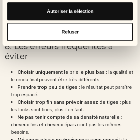
Autoriser la sélection
Nous déconseillons les méthodes trop agressives ou trop
dépendantes de colle lorsque l’objectif est d’obtenir un
résultat naturel et durable.
Refuser
8. Les erreurs fréquentes à
éviter
Choisir uniquement le prix le plus bas :
la qualité et
le rendu final peuvent être très différents.
Prendre trop peu de tiges :
le résultat peut paraître
trop espacé.
Choisir trop fin sans prévoir assez de tiges :
plus
les locks sont fines, plus il en faut.
Ne pas tenir compte de sa densité naturelle :
cheveux fins et cheveux épais n’ont pas les mêmes
besoins.
Mélanger plusieurs épaisseurs sans conseil :
le