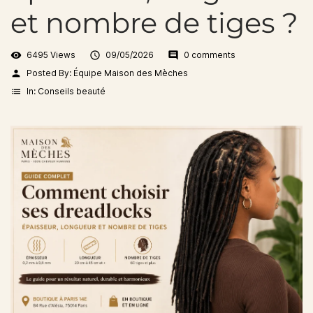
et nombre de tiges ?
visibility
6495 Views

09/05/2026
comment
0 comments
person
Posted By:
Équipe Maison des Mèches
list
In:
Conseils beauté