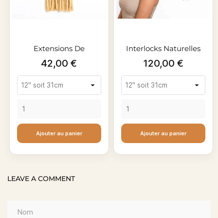
Extensions De
Interlocks Naturelles
Dreadlocks...
100%...
Prix
Prix
42,00 €
120,00 €
Ajouter au panier
Ajouter au panier
LEAVE A COMMENT