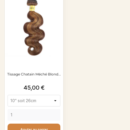
Tissage Chatain Méché Blond...
Prix
45,00 €
Ajouter au panier