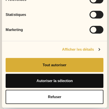
larges.
Évitez de brosser les boucles lorsqu’elles
Statistiques
sont sèches.
Humidifiez légèrement les cheveux avant
de reformer les boucles.
Marketing
Appliquez un soin hydratant léger adapté
aux cheveux bouclés.
Laissez sécher naturellement afin de
Afficher les détails
préserver la définition.
Pour conserver l’éclat du mélange P4/27,
Tout autoriser
privilégiez des soins doux pour cheveux colorés
et évitez les produits trop lourds, qui risquent
Autoriser la sélection
d’aplatir les boucles.
Kinky Curly P4/27 ou
Refuser
tissage coloré classique ?