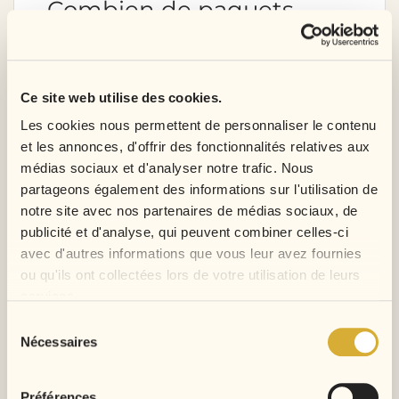
Combien de paquets
prévoir ?
La quantité nécessaire dépend de la longueur
Ce site web utilise des cookies.
choisie, du volume recherché et de la taille de la
Les cookies nous permettent de personnaliser le contenu
tête. Les cheveux Kinky Curly paraissent
et les annonces, d'offrir des fonctionnalités relatives aux
naturellement plus volumineux grâce à leurs
médias sociaux et d'analyser notre trafic. Nous
boucles serrées. Pour les grandes longueurs ou
partageons également des informations sur l'utilisation de
un résultat très fourni, plusieurs paquets peuvent
notre site avec nos partenaires de médias sociaux, de
être nécessaires.
publicité et d'analyse, qui peuvent combiner celles-ci
avec d'autres informations que vous leur avez fournies
Comment entretenir les
ou qu'ils ont collectées lors de votre utilisation de leurs
boucles Kinky Curly ?
services.
Sélection
Démêlez les cheveux par sections, en
Nécessaires
du
commençant par les pointes.
consentement
Utilisez les doigts ou un peigne à dents
Préférences