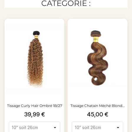
CATÉGORIE :
Tissage Curly Hair Ombré 1B/27
Tissage Chatain Méché Blond...
Prix
Prix
39,99 €
45,00 €