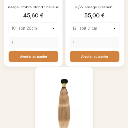
Tissage Ombré Blond Cheveux...
1B/27 Tissage Brésilien...
Prix
Prix
45,60 €
55,00 €
Ajouter au panier
Ajouter au panier