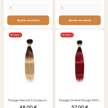
Ajouter au panier
Ajouter au panier
PROMO !
PROMO !
Tissage Naturel 3 Couleurs...
Tissage Ombré Rouge 100%...
Prix
Prix
48,00 €
57,00 €