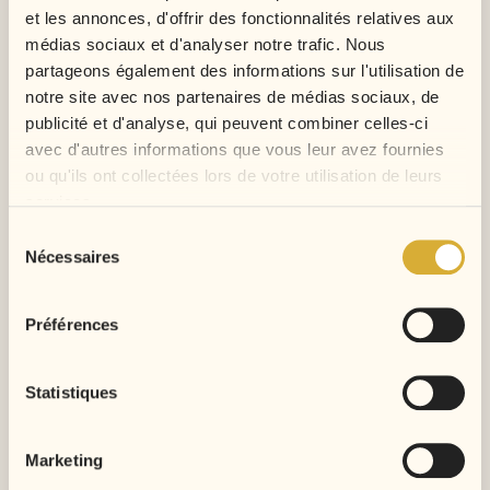
sans technique lourde.
et les annonces, d'offrir des fonctionnalités relatives aux
médias sociaux et d'analyser notre trafic. Nous
Quelle différence avec les clips Kinky Curly ?
partageons également des informations sur l'utilisation de
Le Kinky Straight donne un rendu plus étiré, plus
notre site avec nos partenaires de médias sociaux, de
proche du cheveu afro brushé ou défrisé. Le
publicité et d'analyse, qui peuvent combiner celles-ci
Kinky Curly apporte des boucles plus visibles et
avec d'autres informations que vous leur avez fournies
plus de densité bouclée.
ou qu'ils ont collectées lors de votre utilisation de leurs
services.
Sélection
Nécessaires
du
consentement
Préférences
Statistiques
Marketing