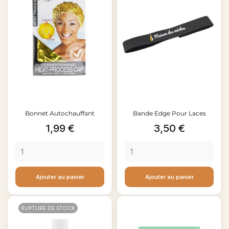
Bonnet Autochauffant
Bande Edge Pour Laces
Prix
Prix
1,99 €
3,50 €
Ajouter au panier
Ajouter au panier
RUPTURE DE STOCK