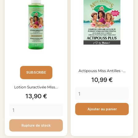
Actipouss Miss Antilles -...
SUBSCRIBE
Prix
10,99 €
Lotion Suractivée Miss...
Prix
13,90 €
Ajouter au panier
Rupture de stock