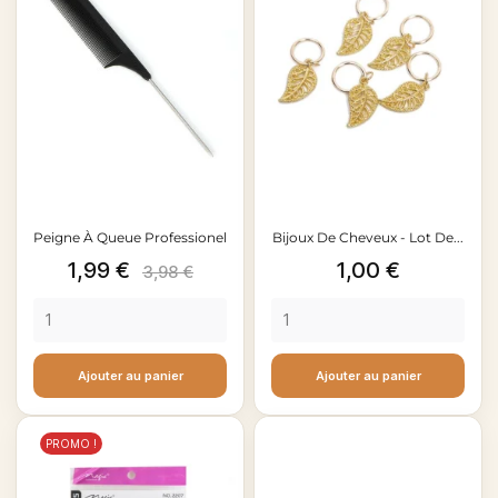
Peigne À Queue Professionel
Bijoux De Cheveux - Lot De...
Prix
Prix
Prix
1,99 €
1,00 €
3,98 €
de
base
Ajouter au panier
Ajouter au panier
PROMO !