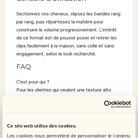
Sectionnez vos cheveux, clipsez les bandes rang
par rang, puis répartissez la matière pour
construire le volume progressivement. L’intérêt
de ce format est de pouvoir poser et retirer les
clips facilement à la maison, sans colle et sans
engagement, selon le look recherché.
FAQ
C’est pour qui ?
Pour les clientes qui veulent une texture afro
lisse en cheveux humains, avec plus de longueur
et de volume sans pose permanente.
Est-ce une bonne option pour débutante ?
Ce site web utilise des cookies.
Oui. Le kit est prêt à poser, les clips se fixent
facilement et vous pouvez changer de coiffure
Les cookies nous permettent de personnaliser le contenu